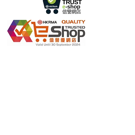
Tiendas minoristas en línea bajo el esquema "Compromiso
sin falsificaciones"
2022284
ID de miembro: