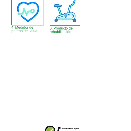
4. Medidor de
6. Producto de
prueba de salud
rehabilitación
Oficina de Hong Kong:
B3, 18/F Bonsun Industrial
Building,
366 Sha Tsui Road,
Tsuen Wan, Hong
Kong
Horario de atención:
de lunes a viernes: de 9:30 a.
m. a 5:30 p. m.
Teléfono +
852 3107 7500
Teléfono:
+852 3544 0462
Whatsapp:
+852 54622626
(solo comunicación por
mensaje
)
Consultar correo electrónico:
info@ziglite.com