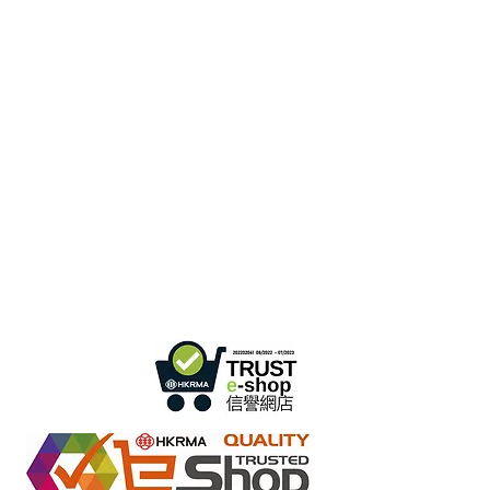
Oficina de Hong Kong:
B3, 18/F Bonsun Industrial
Building,
366 Sha Tsui Road,
Tsuen Wan, Hong
Kong
Horario de atención:
de lunes a viernes: de 9:30 a.
m. a 5:30 p. m.
Teléfono +
852 3107 7500
Teléfono:
+852 3544 0462
Whatsapp:
+852 54622626
(solo comunicación por
mensaje
)
Consultar correo electrónico:
info@ziglite.com