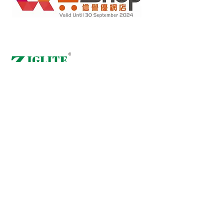
Tiendas minoristas en línea bajo el esquema "Compromiso
sin falsificaciones"
2022284
ID de miembro:
Copyright(C) 2018 Ziglite Smart Health Care
Product Co.
Todos los derechos reservados. #Condiciones de uso Política
de privacidad